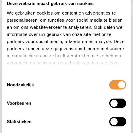
Deze website maakt gebruik van cookies
es voor uw tweewieler
Snelle levering
Niet goed = geld t
We gebruiken cookies om content en advertenties te
personaliseren, om functies voor social media te bieden
en om ons websiteverkeer te analyseren. Ook delen we
Klantenservice
informatie over uw gebruik van onze site met onze
Veelgestelde vragen
partners voor social media, adverteren en analyse. Deze
+31 78 780 2330
partners kunnen deze gegevens combineren met andere
informatie die u aan ze heeft verstrekt of die ze hebben
info@artsloten.nl
verzameld op basis van uw gebruik van hun services.
Toestemmingsselectie
Noodzakelijk
Handige pagina's
Voorkeuren
Informatie
Statistieken
Contactgegevens