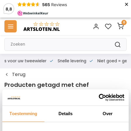
×
565
Reviews
8,8
0
s voor uw tweewieler
Snelle levering
Niet goed = geld te
Terug
Producten getagd met chef
Filters
Toestemming
Details
Over