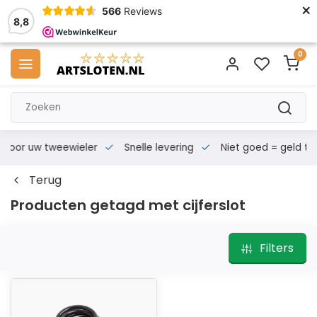
×
566
Reviews
8,8
0
s voor uw tweewieler
Snelle levering
Niet goed = geld te
Terug
Producten getagd met cijferslot
Filters