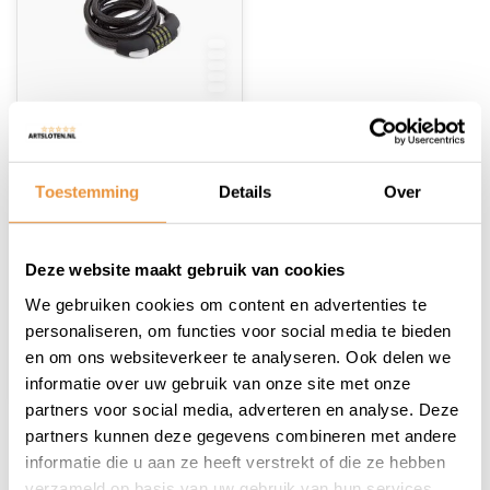
(0)
Cijferslot 4 cijfers
180cm
Toestemming
Details
Over
Op voorraad
Deze website maakt gebruik van cookies
13,95
11,25
We gebruiken cookies om content en advertenties te
personaliseren, om functies voor social media te bieden
en om ons websiteverkeer te analyseren. Ook delen we
informatie over uw gebruik van onze site met onze
partners voor social media, adverteren en analyse. Deze
partners kunnen deze gegevens combineren met andere
1
informatie die u aan ze heeft verstrekt of die ze hebben
verzameld op basis van uw gebruik van hun services.