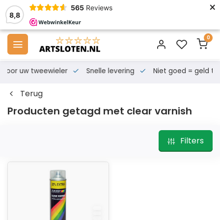
×
565
Reviews
8,8
0
s voor uw tweewieler
Snelle levering
Niet goed = geld te
Terug
Producten getagd met clear varnish
Filters