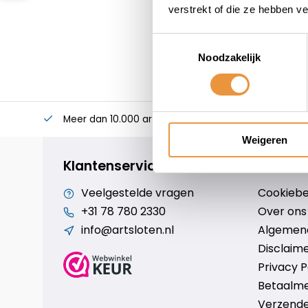
verstrekt of die ze hebben v
Toestemmingsselectie
Noodzakelijk
Meer dan 10.000 artikelen
Alles voor uw twee
Weigeren
Klantenservice
Veelgestelde vragen
Cookiebe
+31 78 780 2330
Over ons
info@artsloten.nl
Algemen
Disclaim
Privacy P
Betaalm
Verzende