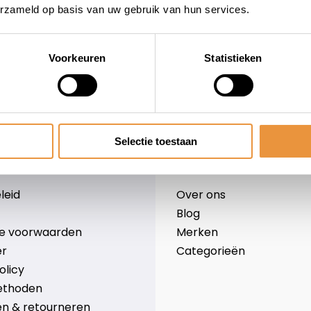
erzameld op basis van uw gebruik van hun services.
Voorkeuren
Statistieken
wieler
Snelle levering
Niet goed = geld terug
Selectie toestaan
Informatie
leid
Over ons
Blog
e voorwaarden
Merken
er
Categorieën
olicy
ethoden
n & retourneren