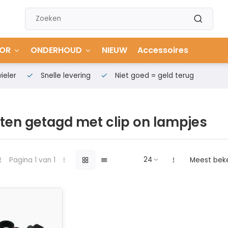
OR
ONDERHOUD
NIEUW
Accessoires
ieler
Snelle levering
Niet goed = geld terug
ten getagd met clip on lampjes
Pagina 1 van 1
Meest bek