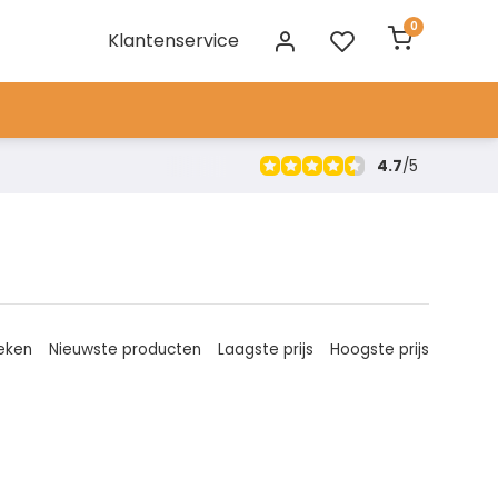
0
Klantenservice
4.7
/
5
eken
Nieuwste producten
Laagste prijs
Hoogste prijs