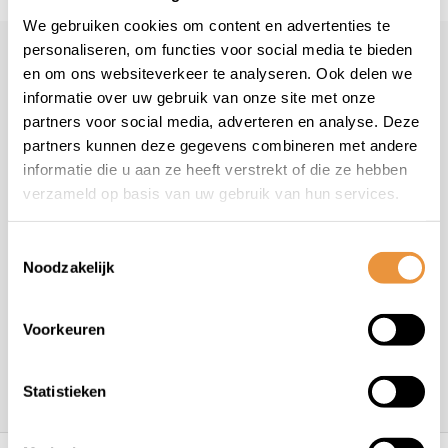
We gebruiken cookies om content en advertenties te
personaliseren, om functies voor social media te bieden
Klantenservice
en om ons websiteverkeer te analyseren. Ook delen we
informatie over uw gebruik van onze site met onze
Veelgestelde vragen
partners voor social media, adverteren en analyse. Deze
+31 78 780 2330
partners kunnen deze gegevens combineren met andere
info@artsloten.nl
informatie die u aan ze heeft verstrekt of die ze hebben
verzameld op basis van uw gebruik van hun services.
Toestemmingsselectie
Noodzakelijk
Handige pagina's
Voorkeuren
Informatie
Statistieken
Contactgegevens