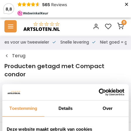
×
565
Reviews
8,8
0
s voor uw tweewieler
Snelle levering
Niet goed = geld te
Terug
Producten getagd met Compact
condor
Filters
Toestemming
Details
Over
Deze website maakt gebruik van cookies
es voor uw tweewieler
Snelle levering
Niet goed = geld t