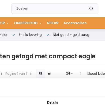
OR
ONDERHOUD
NIEUW
Accessoires
ieler
Snelle levering
Niet goed = geld terug
ten getagd met compact eagle
Pagina 1 van 1
Meest bek
Details