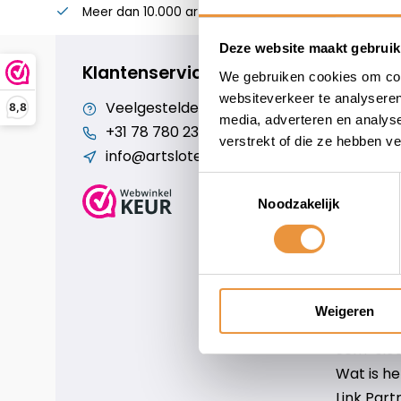
Meer dan 10.000 artikelen
Alles voor uw twee
Deze website maakt gebruik
Klantenservice
We gebruiken cookies om cont
websiteverkeer te analyseren
Veelgestelde vragen
Cookiebe
8,8
media, adverteren en analys
+31 78 780 2330
Over ons
verstrekt of die ze hebben v
info@artsloten.nl
Algemen
Disclaim
Toestemmingsselectie
Privacy P
Noodzakelijk
Betaalm
Verzende
Contact
Sitemap
Weigeren
Art-sloten
Scm-slote
Wat is h
Link Part