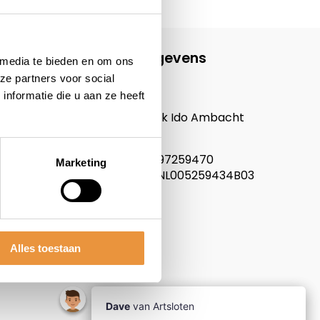
Contactgegevens
 media te bieden en om ons
ze partners voor social
ARTsloten.nl
nformatie die u aan ze heeft
Noordeinde 114
3341LW, Hendrik Ido Ambacht
Nederland
KVK nummer: 97259470
Marketing
Btw nummer: NL005259434B03
Alles toestaan