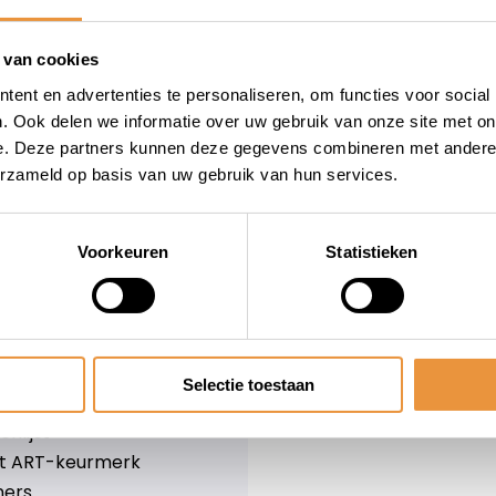
wieler
Snelle levering
Niet goed = geld terug
 van cookies
Informatie
ent en advertenties te personaliseren, om functies voor social
. Ook delen we informatie over uw gebruik van onze site met on
leid
Over ons
e. Deze partners kunnen deze gegevens combineren met andere i
Blog
erzameld op basis van uw gebruik van hun services.
e voorwaarden
Merken
er
Categorieën
olicy
Voorkeuren
Statistieken
ethoden
n & retourneren
Selectie toestaan
lijst
nlijst
et ART-keurmerk
ners