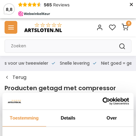
×
565
Reviews
8,8
0
s voor uw tweewieler
Snelle levering
Niet goed = geld te
Terug
Producten getagd met compressor
Filters
Toestemming
Details
Over