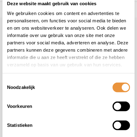
Deze website maakt gebruik van cookies
s voor uw tweewieler
Snelle levering
Niet goed = geld t
We gebruiken cookies om content en advertenties te
personaliseren, om functies voor social media te bieden
en om ons websiteverkeer te analyseren. Ook delen we
Klantenservice
informatie over uw gebruik van onze site met onze
Veelgestelde vragen
partners voor social media, adverteren en analyse. Deze
+31 78 780 2330
partners kunnen deze gegevens combineren met andere
informatie die u aan ze heeft verstrekt of die ze hebben
info@artsloten.nl
verzameld op basis van uw gebruik van hun services.
Toestemmingsselectie
Noodzakelijk
Handige pagina's
Voorkeuren
Informatie
Statistieken
Contactgegevens