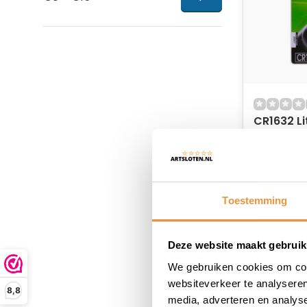
CR1632 L
knoopcel
Op voor
10,53
Toestemming
Deze website maakt gebruik
We gebruiken cookies om cont
websiteverkeer te analyseren
8,8
media, adverteren en analys