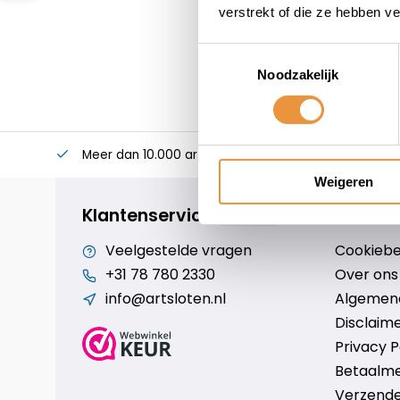
verstrekt of die ze hebben v
Toestemmingsselectie
Noodzakelijk
Meer dan 10.000 artikelen
Alles voor uw twee
Weigeren
Klantenservice
Veelgestelde vragen
Cookiebe
+31 78 780 2330
Over ons
info@artsloten.nl
Algemen
Disclaim
Privacy P
Betaalm
Verzende