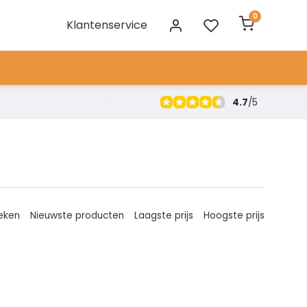
0
Klantenservice
4.7
/
5
eken
Nieuwste producten
Laagste prijs
Hoogste prijs