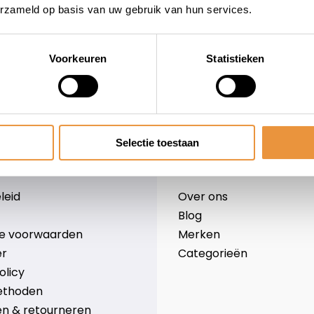
erzameld op basis van uw gebruik van hun services.
Voorkeuren
Statistieken
wieler
Snelle levering
Niet goed = geld terug
Selectie toestaan
Informatie
leid
Over ons
Blog
e voorwaarden
Merken
er
Categorieën
olicy
ethoden
n & retourneren