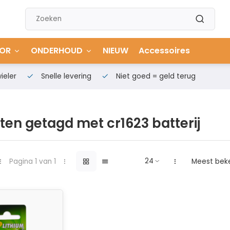
OR
ONDERHOUD
NIEUW
Accessoires
ieler
Snelle levering
Niet goed = geld terug
en getagd met cr1623 batterij
Pagina 1 van 1
Meest bek