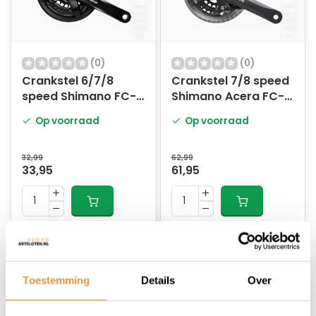
(0)
(0)
Crankstel 6/7/8
Crankstel 7/8 speed
speed Shimano FC-
Shimano Acera FC-
TY501 170mm
M361 - 175mm -
Op voorraad
Op voorraad
42x34x24T met
42x32x22T - zwart
kettingscherm -
zwart
32,99
62,99
33,95
61,95
Toestemming
Details
Over