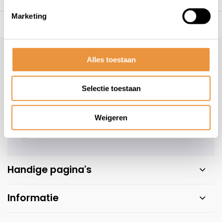
Marketing
s voor uw tweewieler
Snelle levering
Niet goed = geld t
Klantenservice
Alles toestaan
Veelgestelde vragen
Selectie toestaan
+31 78 780 2330
info@artsloten.nl
Weigeren
Handige pagina's
Informatie