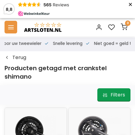
×
565
Reviews
8,8
0
s voor uw tweewieler
Snelle levering
Niet goed = geld te
Terug
Producten getagd met crankstel
shimano
Filters