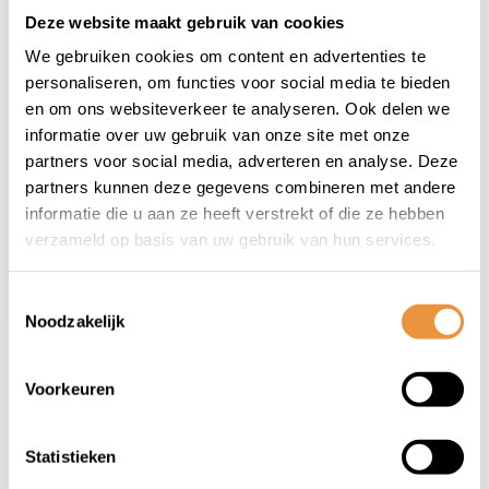
Deze website maakt gebruik van cookies
We gebruiken cookies om content en advertenties te
(0)
personaliseren, om functies voor social media te bieden
Crankstel FC-TY501
en om ons websiteverkeer te analyseren. Ook delen we
6/7/8 speed 170mm
informatie over uw gebruik van onze site met onze
42x34x24T met
partners voor social media, adverteren en analyse. Deze
Op voorraad
kettingscherm -
partners kunnen deze gegevens combineren met andere
zilver
informatie die u aan ze heeft verstrekt of die ze hebben
35,95
verzameld op basis van uw gebruik van hun services.
Toestemmingsselectie
Noodzakelijk
1
Voorkeuren
Statistieken