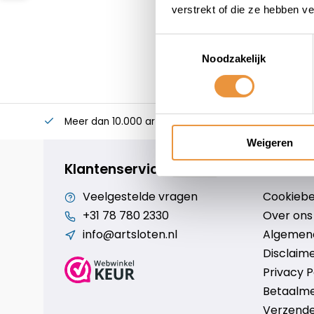
verstrekt of die ze hebben v
Toestemmingsselectie
Noodzakelijk
Meer dan 10.000 artikelen
Alles voor uw twee
Weigeren
Klantenservice
Veelgestelde vragen
Cookiebe
+31 78 780 2330
Over ons
info@artsloten.nl
Algemen
Disclaim
Privacy P
Betaalm
Verzende