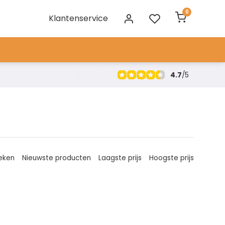
0
Klantenservice
4.7
/
5
eken
Nieuwste producten
Laagste prijs
Hoogste prijs