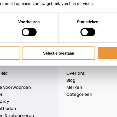
erzameld op basis van uw gebruik van hun services.
Voorkeuren
Statistieken
wieler
Snelle levering
Niet goed = geld terug
Selectie toestaan
Informatie
leid
Over ons
Blog
e voorwaarden
Merken
er
Categorieën
olicy
ethoden
n & retourneren