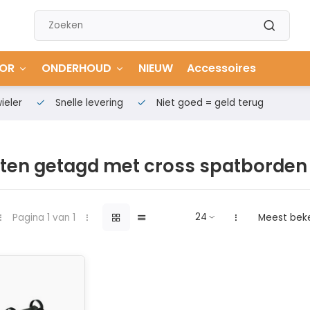
OR
ONDERHOUD
NIEUW
Accessoires
ieler
Snelle levering
Niet goed = geld terug
ten getagd met cross spatborden
Pagina 1 van 1
Meest bek