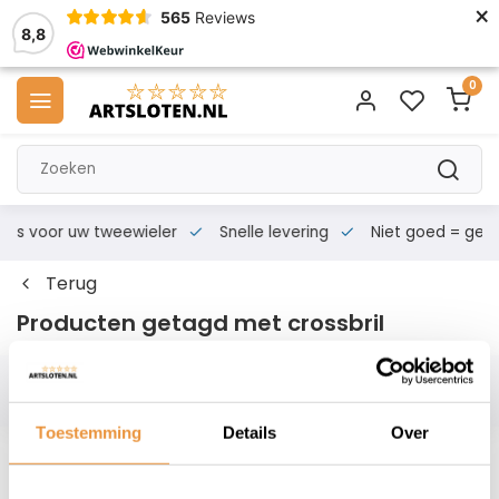
×
565
Reviews
8,8
0
s voor uw tweewieler
Snelle levering
Niet goed = geld te
Terug
Producten getagd met crossbril
Filters
Toestemming
Details
Over