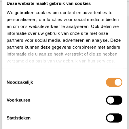
Deze website maakt gebruik van cookies
s voor uw tweewieler
Snelle levering
Niet goed = geld t
We gebruiken cookies om content en advertenties te
personaliseren, om functies voor social media te bieden
en om ons websiteverkeer te analyseren. Ook delen we
Klantenservice
informatie over uw gebruik van onze site met onze
Veelgestelde vragen
partners voor social media, adverteren en analyse. Deze
+31 78 780 2330
partners kunnen deze gegevens combineren met andere
informatie die u aan ze heeft verstrekt of die ze hebben
info@artsloten.nl
verzameld op basis van uw gebruik van hun services.
Toestemmingsselectie
Noodzakelijk
Handige pagina's
Voorkeuren
Informatie
Statistieken
Contactgegevens