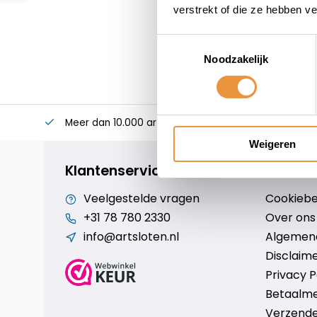
verstrekt of die ze hebben v
Toestemmingsselectie
Noodzakelijk
Meer dan 10.000 artikelen
Alles voor uw twee
Weigeren
Klantenservice
Veelgestelde vragen
Cookiebe
+31 78 780 2330
Over ons
info@artsloten.nl
Algemen
Disclaim
Privacy P
Betaalm
Verzende