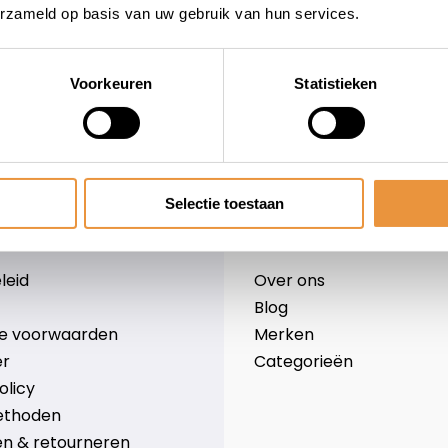
erzameld op basis van uw gebruik van hun services.
Voorkeuren
Statistieken
wieler
Snelle levering
Niet goed = geld terug
Selectie toestaan
Informatie
leid
Over ons
Blog
e voorwaarden
Merken
er
Categorieën
olicy
ethoden
n & retourneren