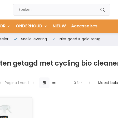
OR
ONDERHOUD
NIEUW
Accessoires
ieler
Snelle levering
Niet goed = geld terug
ten getagd met cycling bio cleane
Pagina 1 van 1
Meest bek