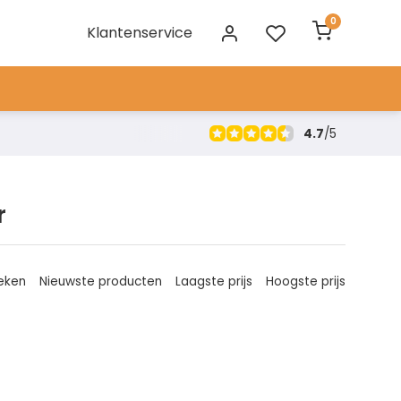
0
Klantenservice
4.7
/
5
r
eken
Nieuwste producten
Laagste prijs
Hoogste prijs