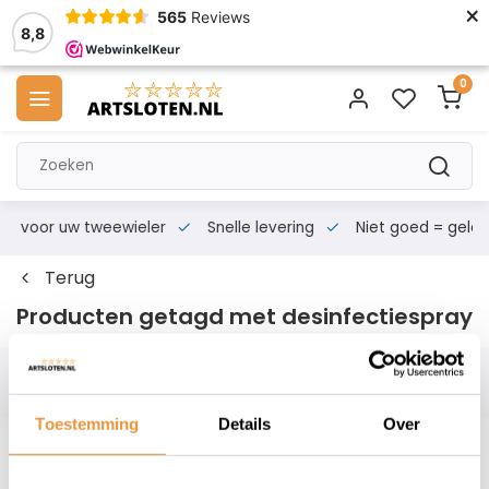
×
565
Reviews
8,8
0
s voor uw tweewieler
Snelle levering
Niet goed = geld te
Terug
Producten getagd met desinfectiespray
Filters
Toestemming
Details
Over