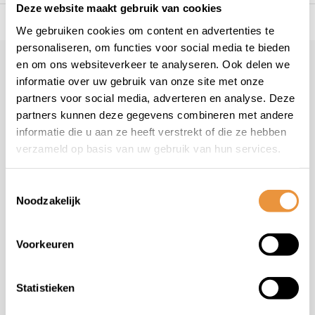
Deze website maakt gebruik van cookies
s voor uw tweewieler
Snelle levering
Niet goed = geld t
We gebruiken cookies om content en advertenties te
personaliseren, om functies voor social media te bieden
en om ons websiteverkeer te analyseren. Ook delen we
Klantenservice
informatie over uw gebruik van onze site met onze
Veelgestelde vragen
partners voor social media, adverteren en analyse. Deze
+31 78 780 2330
partners kunnen deze gegevens combineren met andere
informatie die u aan ze heeft verstrekt of die ze hebben
info@artsloten.nl
verzameld op basis van uw gebruik van hun services.
Toestemmingsselectie
Noodzakelijk
Handige pagina's
Voorkeuren
Informatie
Statistieken
Contactgegevens