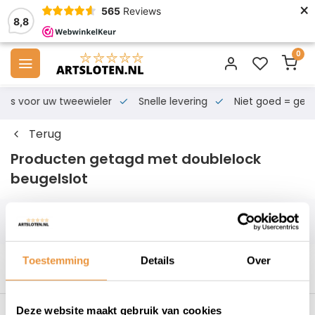
×
565
Reviews
8,8
0
s voor uw tweewieler
Snelle levering
Niet goed = geld te
Terug
Producten getagd met doublelock
beugelslot
Filters
Toestemming
Details
Over
Deze website maakt gebruik van cookies
s voor uw tweewieler
Snelle levering
Niet goed = geld t