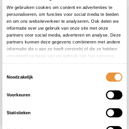
We gebruiken cookies om content en advertenties te
personaliseren, om functies voor social media te bieden
Klantenservice
en om ons websiteverkeer te analyseren. Ook delen we
informatie over uw gebruik van onze site met onze
Veelgestelde vragen
partners voor social media, adverteren en analyse. Deze
+31 78 780 2330
partners kunnen deze gegevens combineren met andere
info@artsloten.nl
informatie die u aan ze heeft verstrekt of die ze hebben
verzameld op basis van uw gebruik van hun services.
Toestemmingsselectie
Noodzakelijk
Handige pagina's
Voorkeuren
Informatie
Statistieken
Contactgegevens