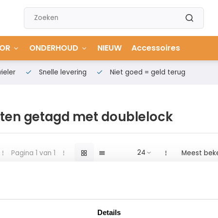
OR
ONDERHOUD
NIEUW
Accessoires
ieler
Snelle levering
Niet goed = geld terug
ten getagd met doublelock
Pagina 1 van 1
Meest bek
Details