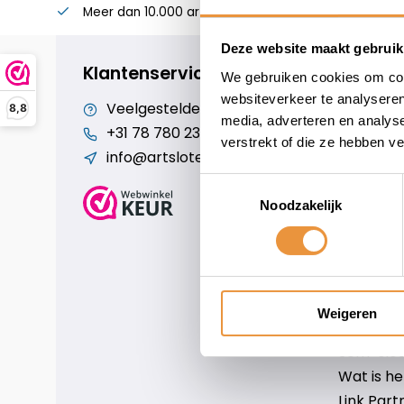
Meer dan 10.000 artikelen
Alles voor uw twee
Deze website maakt gebruik
Klantenservice
We gebruiken cookies om cont
websiteverkeer te analyseren
Veelgestelde vragen
Cookiebe
8,8
media, adverteren en analys
+31 78 780 2330
Over ons
verstrekt of die ze hebben v
info@artsloten.nl
Algemen
Disclaim
Toestemmingsselectie
Privacy P
Noodzakelijk
Betaalm
Verzende
Contact
Sitemap
Weigeren
Art-sloten
Scm-slote
Wat is h
Link Part