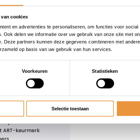
wieler
Snelle levering
Niet goed = geld terug
 van cookies
Informatie
ent en advertenties te personaliseren, om functies voor social
. Ook delen we informatie over uw gebruik van onze site met on
leid
Over ons
e. Deze partners kunnen deze gegevens combineren met andere i
Blog
erzameld op basis van uw gebruik van hun services.
e voorwaarden
Merken
er
Categorieën
olicy
Voorkeuren
Statistieken
ethoden
n & retourneren
Selectie toestaan
lijst
nlijst
et ART-keurmerk
ners