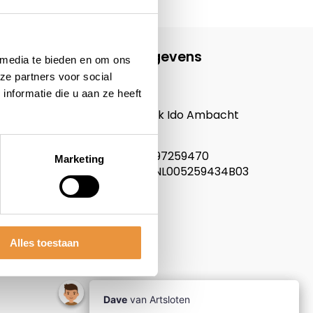
Contactgegevens
 media te bieden en om ons
ze partners voor social
ARTsloten.nl
nformatie die u aan ze heeft
Noordeinde 114
3341LW, Hendrik Ido Ambacht
Nederland
KVK nummer: 97259470
Marketing
Btw nummer: NL005259434B03
Alles toestaan