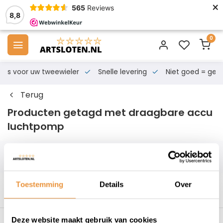
×
565
Reviews
8,8
0
s voor uw tweewieler
Snelle levering
Niet goed = geld te
Terug
Producten getagd met draagbare accu
luchtpomp
Filters
Toestemming
Details
Over
Deze website maakt gebruik van cookies
s voor uw tweewieler
Snelle levering
Niet goed = geld t