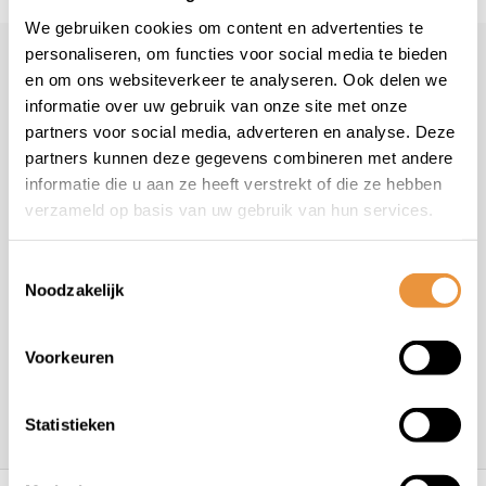
We gebruiken cookies om content en advertenties te
personaliseren, om functies voor social media te bieden
Klantenservice
en om ons websiteverkeer te analyseren. Ook delen we
informatie over uw gebruik van onze site met onze
Veelgestelde vragen
partners voor social media, adverteren en analyse. Deze
+31 78 780 2330
partners kunnen deze gegevens combineren met andere
info@artsloten.nl
informatie die u aan ze heeft verstrekt of die ze hebben
verzameld op basis van uw gebruik van hun services.
Toestemmingsselectie
Noodzakelijk
Handige pagina's
Voorkeuren
Informatie
Statistieken
Contactgegevens