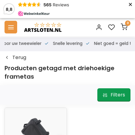
×
565
Reviews
8,8
0
s voor uw tweewieler
Snelle levering
Niet goed = geld te
Terug
Producten getagd met driehoekige
frametas
Filters