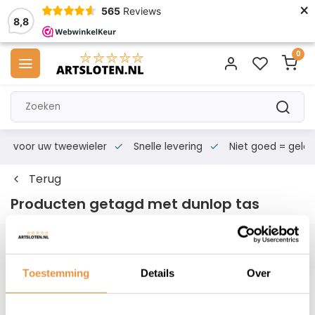
×
565
Reviews
8,8
0
s voor uw tweewieler
Snelle levering
Niet goed = geld te
Terug
Producten getagd met dunlop tas
Filters
Toestemming
Details
Over