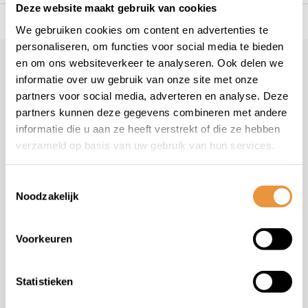
Deze website maakt gebruik van cookies
s voor uw tweewieler
Snelle levering
Niet goed = geld t
We gebruiken cookies om content en advertenties te
personaliseren, om functies voor social media te bieden
en om ons websiteverkeer te analyseren. Ook delen we
Klantenservice
informatie over uw gebruik van onze site met onze
Veelgestelde vragen
partners voor social media, adverteren en analyse. Deze
+31 78 780 2330
partners kunnen deze gegevens combineren met andere
informatie die u aan ze heeft verstrekt of die ze hebben
info@artsloten.nl
verzameld op basis van uw gebruik van hun services.
Toestemmingsselectie
Noodzakelijk
Handige pagina's
Voorkeuren
Informatie
Statistieken
Contactgegevens