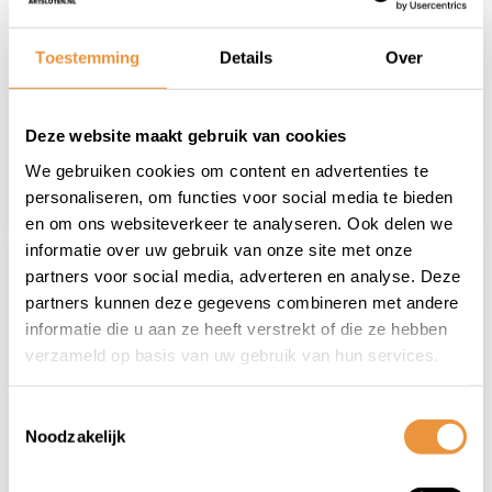
Sensor 60 Lux OEM
Upp voor e-bike 42
Volt + 6 Volt
Niet op voorraad
Niet op voorraad
Toestemming
Details
Over
achterlicht
aansluiting - 35 Lux
18,95
44,90
13,95
37,95
Deze website maakt gebruik van cookies
We gebruiken cookies om content en advertenties te
personaliseren, om functies voor social media te bieden
en om ons websiteverkeer te analyseren. Ook delen we
informatie over uw gebruik van onze site met onze
partners voor social media, adverteren en analyse. Deze
partners kunnen deze gegevens combineren met andere
informatie die u aan ze heeft verstrekt of die ze hebben
verzameld op basis van uw gebruik van hun services.
Toestemmingsselectie
(0)
(0)
Noodzakelijk
Lynx Enkele fietstas
LYNX Koplamp
Canyon 23L Grijs
Clever - 20 Lux - Incl