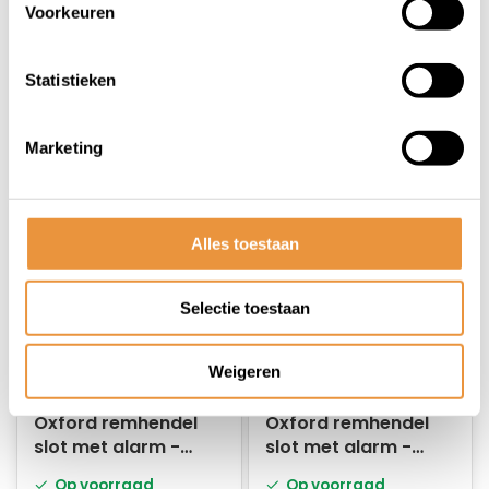
Voorkeuren
batterijen
Op voorraad
Niet op voorraad
Statistieken
42,95
12,95
Marketing
Alles toestaan
Selectie toestaan
Weigeren
(0)
(0)
Oxford remhendel
Oxford remhendel
slot met alarm -
slot met alarm -
Geel
Zwart
Op voorraad
Op voorraad