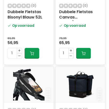
(0)
(0)
Dubbele Fietstas
Dubbele Fietstas
Bisonyl Blauw 52L
Canvas
Groen/Matzwart 57L
Op voorraad
Op voorraad
69,95
79,95
56,95
65,95