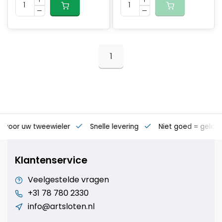
1
s voor uw tweewieler
Snelle levering
Niet goed = geld t
Klantenservice
Veelgestelde vragen
+31 78 780 2330
info@artsloten.nl