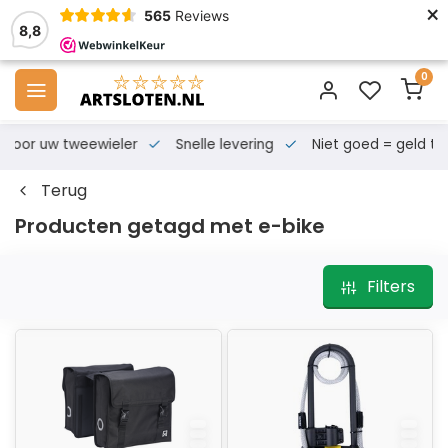
×
565
Reviews
8,8
0
s voor uw tweewieler
Snelle levering
Niet goed = geld te
Terug
Producten getagd met e-bike
Filters