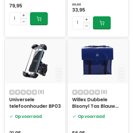
79,95
39,90
33,95
(0)
(0)
Universele
Willex Dubbele
telefoonhouder BP03
Bisonyl Tas Blauw
40L
Op voorraad
Op voorraad