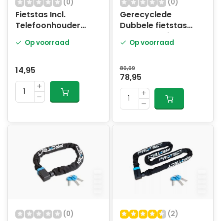
(0)
(0)
Fietstas Incl.
Gerecyclede
Telefoonhouder
Dubbele fietstas
Zwart
Urban Proof Rolltop
Op voorraad
Op voorraad
38 liter 30 x 15 x 42
cm - blauw
14,95
89,99
78,95
(0)
(2)