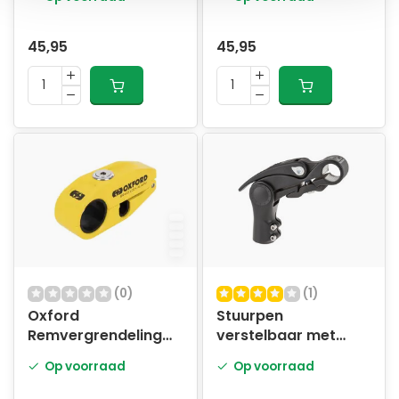
45,95
45,95
(0)
(1)
Oxford
Stuurpen
Remvergrendeling
verstelbaar met
met alarm - Geel
hevel
Op voorraad
Op voorraad