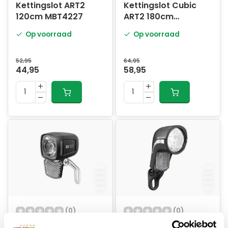
Kettingslot ART2
Kettingslot Cubic
120cm MBT4227
ART2 180cm
MBT4227
Op voorraad
Op voorraad
52,95
64,95
44,95
58,95
(0)
(0)
Koplamp E-bike Elite
Koplamp Lumotec