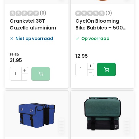
(0)
(0)
Crankstel 38T
CyclOn Blooming
Gazelle aluminium
Bike Bubbles – 500
ml
Niet op voorraad
Op voorraad
35,50
12,95
31,95