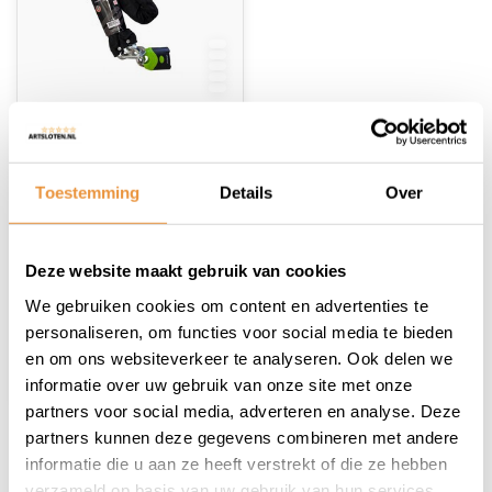
(0)
Scooter/motorslot
ART-4 120cm
Toestemming
Details
Over
MBT4162
Op voorraad
Deze website maakt gebruik van cookies
54,95
39,95
We gebruiken cookies om content en advertenties te
personaliseren, om functies voor social media te bieden
en om ons websiteverkeer te analyseren. Ook delen we
informatie over uw gebruik van onze site met onze
partners voor social media, adverteren en analyse. Deze
partners kunnen deze gegevens combineren met andere
1
informatie die u aan ze heeft verstrekt of die ze hebben
verzameld op basis van uw gebruik van hun services.