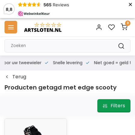
×
565
Reviews
8,8
0
s voor uw tweewieler
Snelle levering
Niet goed = geld te
Terug
Producten getagd met edge scooty
Filters