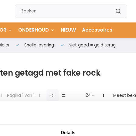
OR
ONDERHOUD
NIEUW
Accessoires
ieler
Snelle levering
Niet goed = geld terug
ten getagd met fake rock
Pagina 1 van 1
Meest bek
Details