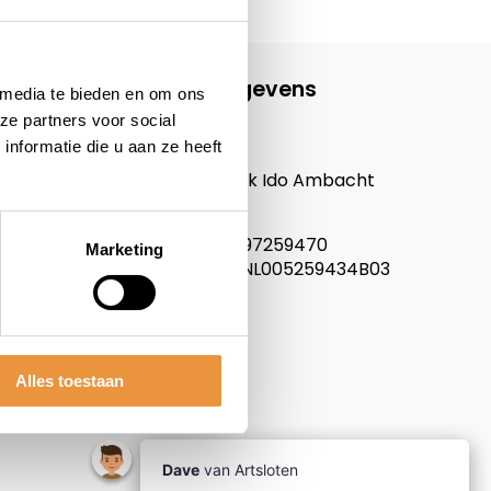
Contactgegevens
 media te bieden en om ons
ze partners voor social
ARTsloten.nl
nformatie die u aan ze heeft
Noordeinde 114
3341LW, Hendrik Ido Ambacht
Nederland
KVK nummer: 97259470
Marketing
Btw nummer: NL005259434B03
Alles toestaan