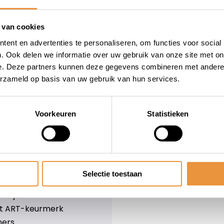
wieler
Snelle levering
Niet goed = geld terug
 van cookies
Informatie
ent en advertenties te personaliseren, om functies voor social
. Ook delen we informatie over uw gebruik van onze site met on
leid
Over ons
e. Deze partners kunnen deze gegevens combineren met andere i
Blog
erzameld op basis van uw gebruik van hun services.
e voorwaarden
Merken
er
Categorieën
olicy
Voorkeuren
Statistieken
ethoden
n & retourneren
Selectie toestaan
lijst
nlijst
et ART-keurmerk
ners