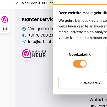
Meer dan 10.000 artikelen
Alles voor uw twee
Deze website maakt gebruik
Klantenservice
We gebruiken cookies om cont
websiteverkeer te analyseren
Veelgestelde vragen
Cookiebe
8,8
media, adverteren en analys
+31 78 780 2330
Over ons
verstrekt of die ze hebben v
info@artsloten.nl
Algemen
Disclaim
Toestemmingsselectie
Privacy P
Noodzakelijk
Betaalm
Verzende
Contact
Sitemap
Weigeren
Art-sloten
Scm-slote
Wat is h
Link Part