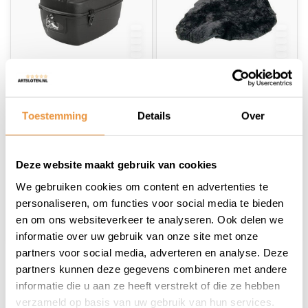
(0)
(0)
Topkoffer /
Zadeldek
Toestemming
Details
Over
fietskoffer M-Wave
Schapenvacht Grijs
Amsterdam - zwart
Op voorraad
Op voorraad
Deze website maakt gebruik van cookies
44,85
20,95
We gebruiken cookies om content en advertenties te
personaliseren, om functies voor social media te bieden
en om ons websiteverkeer te analyseren. Ook delen we
informatie over uw gebruik van onze site met onze
partners voor social media, adverteren en analyse. Deze
partners kunnen deze gegevens combineren met andere
1
informatie die u aan ze heeft verstrekt of die ze hebben
verzameld op basis van uw gebruik van hun services.