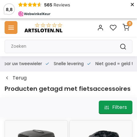
×
565
Reviews
8,8
0
s voor uw tweewieler
Snelle levering
Niet goed = geld te
Terug
Producten getagd met fietsaccessoires
Filters