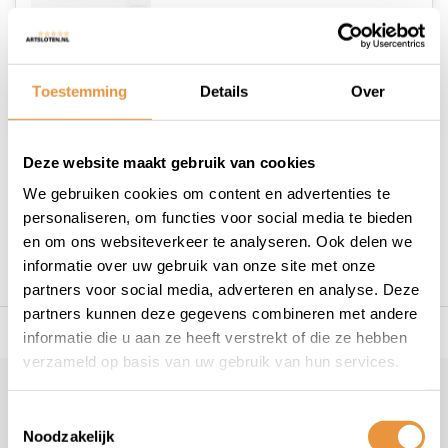
Op voorraad
Toestemming
Details
Over
Deze website maakt gebruik van cookies
1
We gebruiken cookies om content en advertenties te
personaliseren, om functies voor social media te bieden
en om ons websiteverkeer te analyseren. Ook delen we
informatie over uw gebruik van onze site met onze
partners voor social media, adverteren en analyse. Deze
partners kunnen deze gegevens combineren met andere
s voor uw tweewieler
Snelle levering
Niet goed = geld t
informatie die u aan ze heeft verstrekt of die ze hebben
verzameld op basis van uw gebruik van hun services.
Klantenservice
Toestemmingsselectie
Noodzakelijk
Veelgestelde vragen