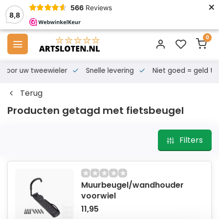
×
566
Reviews
8,8
0
s voor uw tweewieler
Snelle levering
Niet goed = geld te
Terug
Producten getagd met fietsbeugel
Filters
Muurbeugel/wandhouder
voorwiel
11,95