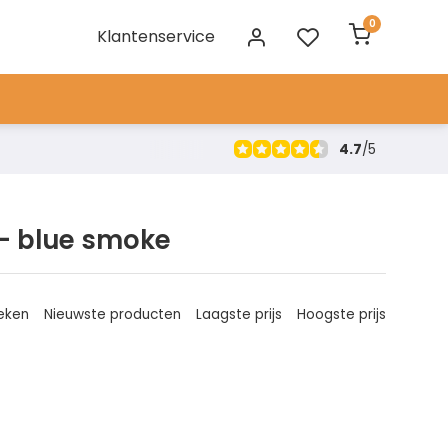
0
Klantenservice
4.7
/
5
 - blue smoke
eken
Nieuwste producten
Laagste prijs
Hoogste prijs