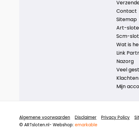
Verzende
Contact
Sitemap
Art-sloten
Scm-slote
Wat is h
Link Part
Nazorg
Veel ges
Klachten
Mijn acc
Algemene voorwaarden
Disclaimer
Privacy Policy
S
© ARTsloten.nl
- Webshop:
emarkable