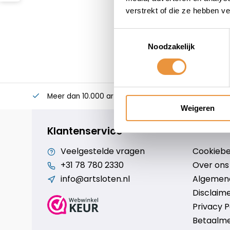
verstrekt of die ze hebben v
Toestemmingsselectie
Noodzakelijk
Meer dan 10.000 artikelen
Alles voor uw twee
Weigeren
Klantenservice
Veelgestelde vragen
Cookiebe
+31 78 780 2330
Over ons
info@artsloten.nl
Algemen
Disclaim
Privacy P
Betaalm