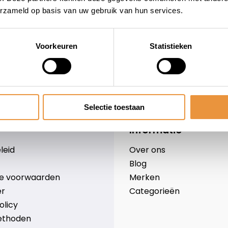
erzameld op basis van uw gebruik van hun services.
Voorkeuren
Statistieken
wieler
Snelle levering
Niet goed = geld terug
Selectie toestaan
Informatie
leid
Over ons
Blog
e voorwaarden
Merken
er
Categorieën
olicy
ethoden