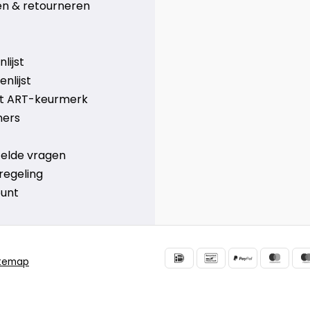
n & retourneren
lijst
nlijst
et ART-keurmerk
ners
telde vragen
regeling
ount
itemap