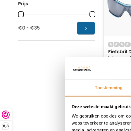
Prijs
€0 - €35
Fietsbril
blue smo
Niet op
41,95
34,95
Toestemming
Deze website maakt gebruik
We gebruiken cookies om cont
websiteverkeer te analyseren
8,8
media, adverteren en analys