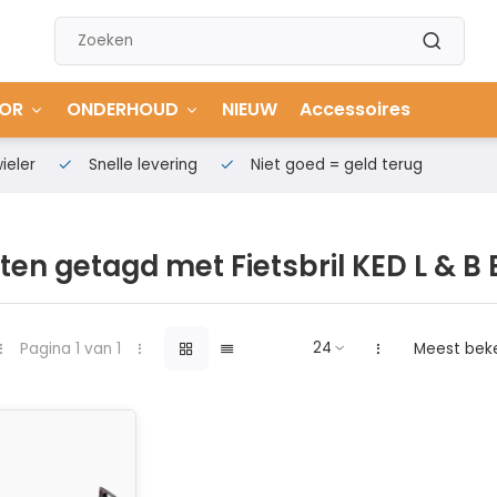
OR
ONDERHOUD
NIEUW
Accessoires
ieler
Snelle levering
Niet goed = geld terug
en getagd met Fietsbril KED L & B 
Pagina 1 van 1
Meest bek