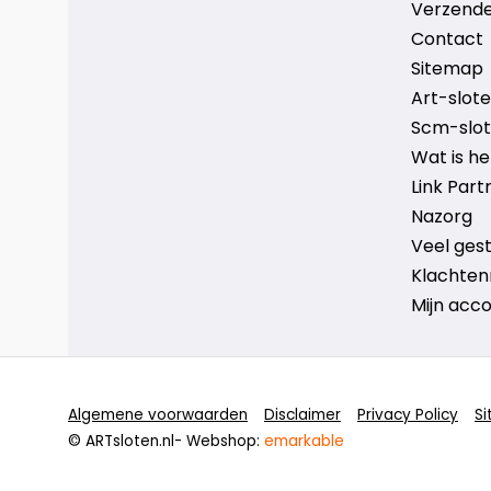
Verzende
Contact
Sitemap
Art-sloten
Scm-slote
Wat is h
Link Part
Nazorg
Veel ges
Klachten
Mijn acc
Algemene voorwaarden
Disclaimer
Privacy Policy
S
© ARTsloten.nl
- Webshop:
emarkable