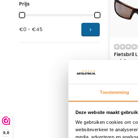
Prijs
€0 - €45
Fietsbril 
unisize
Niet op
49,95
40,95
Toestemming
Deze website maakt gebruik
We gebruiken cookies om cont
websiteverkeer te analyseren
8,8
media, adverteren en analys