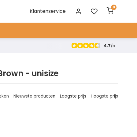
0
Klantenservice
4.7
/
5
Brown - unisize
eken
Nieuwste producten
Laagste prijs
Hoogste prijs