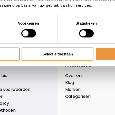
erzameld op basis van uw gebruik van hun services.
Voorkeuren
Statistieken
wieler
Snelle levering
Niet goed = geld terug
Selectie toestaan
Informatie
leid
Over ons
Blog
e voorwaarden
Merken
er
Categorieën
olicy
ethoden