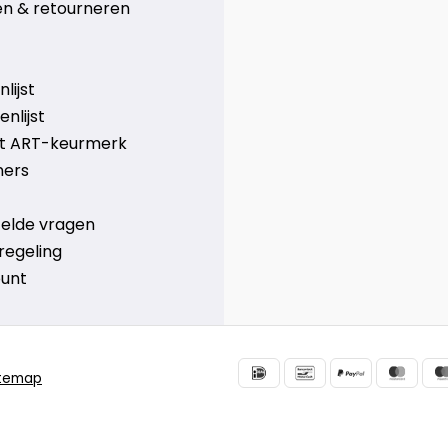
n & retourneren
lijst
nlijst
et ART-keurmerk
ners
telde vragen
regeling
ount
itemap