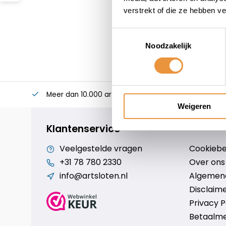
verstrekt of die ze hebben v
Toestemmingsselectie
Noodzakelijk
Meer dan 10.000 artikelen
Alles voor uw twee
Weigeren
Klantenservice
Veelgestelde vragen
Cookiebe
+31 78 780 2330
Over ons
info@artsloten.nl
Algemen
Disclaim
Privacy P
Betaalm