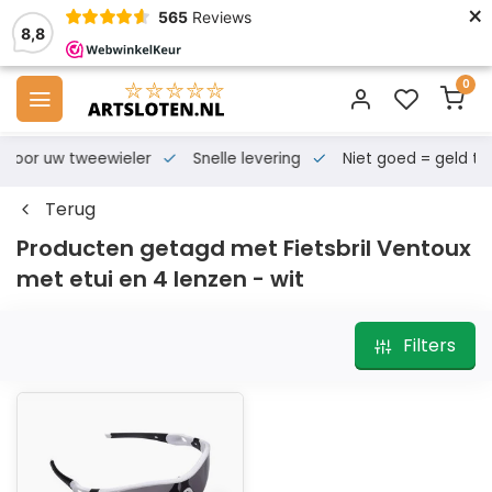
×
565
Reviews
8,8
0
s voor uw tweewieler
Snelle levering
Niet goed = geld te
Terug
Producten getagd met Fietsbril Ventoux
met etui en 4 lenzen - wit
Filters