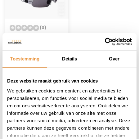
(0)
Fietsbril Ventoux met
etui en 4 lenzen - wit
Niet op voorraad
Toestemming
Details
Over
39,95
32,95
Deze website maakt gebruik van cookies
We gebruiken cookies om content en advertenties te
personaliseren, om functies voor social media te bieden
en om ons websiteverkeer te analyseren. Ook delen we
informatie over uw gebruik van onze site met onze
1
partners voor social media, adverteren en analyse. Deze
partners kunnen deze gegevens combineren met andere
informatie die u aan ze heeft verstrekt of die ze hebben