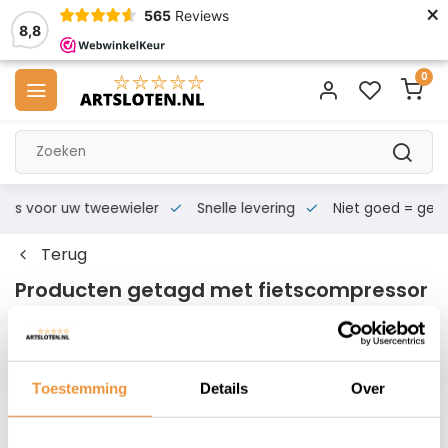
×
565
Reviews
8,8
0
s voor uw tweewieler
Snelle levering
Niet goed = geld te
Terug
Producten getagd met fietscompressor
Filters
Toestemming
Details
Over