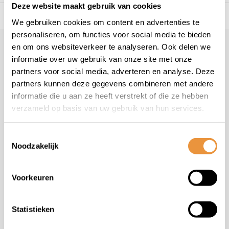
Deze website maakt gebruik van cookies
s voor uw tweewieler
Snelle levering
Niet goed = geld t
We gebruiken cookies om content en advertenties te
personaliseren, om functies voor social media te bieden
en om ons websiteverkeer te analyseren. Ook delen we
Klantenservice
informatie over uw gebruik van onze site met onze
Veelgestelde vragen
partners voor social media, adverteren en analyse. Deze
+31 78 780 2330
partners kunnen deze gegevens combineren met andere
informatie die u aan ze heeft verstrekt of die ze hebben
info@artsloten.nl
verzameld op basis van uw gebruik van hun services.
Toestemmingsselectie
Noodzakelijk
Handige pagina's
Voorkeuren
Informatie
Statistieken
Contactgegevens