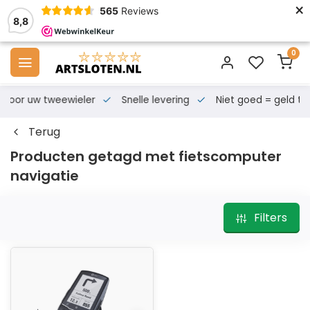
×
565
Reviews
8,8
0
s voor uw tweewieler
Snelle levering
Niet goed = geld te
Terug
Producten getagd met fietscomputer
navigatie
Filters