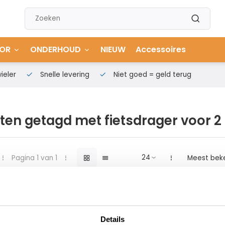
OR
ONDERHOUD
NIEUW
Accessoires
ieler
Snelle levering
Niet goed = geld terug
en getagd met fietsdrager voor 2 
Pagina 1 van 1
Meest bek
Details