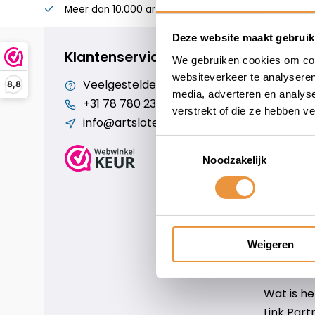
Meer dan 10.000 artikelen
Alles voor uw twee
Deze website maakt gebruik
Klantenservice
We gebruiken cookies om cont
websiteverkeer te analyseren
Veelgestelde vragen
Cookiebe
8,8
media, adverteren en analys
+31 78 780 2330
Over ons
verstrekt of die ze hebben v
info@artsloten.nl
Algemen
Disclaim
Toestemmingsselectie
Privacy P
Noodzakelijk
Betaalm
Verzende
Contact
Sitemap
Weigeren
Art-sloten
Scm-slote
Wat is h
Link Part