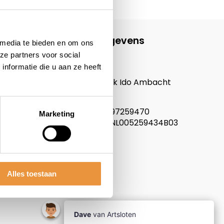
Contactgegevens
 media te bieden en om ons
ze partners voor social
ARTsloten.nl
nformatie die u aan ze heeft
Noordeinde 114
3341LW, Hendrik Ido Ambacht
Nederland
KVK nummer: 97259470
Marketing
Btw nummer: NL005259434B03
Alles toestaan