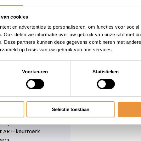
wieler
Snelle levering
Niet goed = geld terug
 van cookies
Informatie
ent en advertenties te personaliseren, om functies voor social
. Ook delen we informatie over uw gebruik van onze site met on
leid
Over ons
e. Deze partners kunnen deze gegevens combineren met andere i
Blog
erzameld op basis van uw gebruik van hun services.
e voorwaarden
Merken
er
Categorieën
olicy
Voorkeuren
Statistieken
ethoden
n & retourneren
Selectie toestaan
lijst
nlijst
et ART-keurmerk
ners