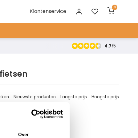
0
Klantenservice
4.7
/
5
fietsen
eken
Nieuwste producten
Laagste prijs
Hoogste prijs
Over