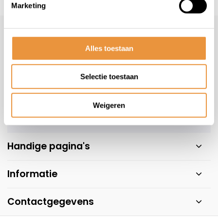
s voor uw tweewieler
Snelle levering
Niet goed = geld t
Marketing
Klantenservice
geopend
Alles toestaan
Veelgestelde vragen
+31 78 780 2330
Selectie toestaan
info@artsloten.nl
Weigeren
Handige pagina's
Informatie
Contactgegevens