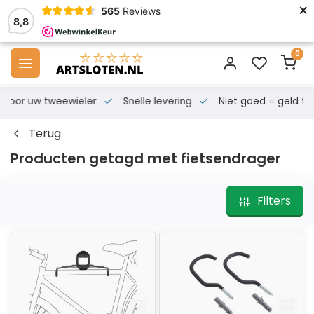
×
565
Reviews
8,8
0
s voor uw tweewieler
Snelle levering
Niet goed = geld te
Terug
Producten getagd met fietsendrager
Filters