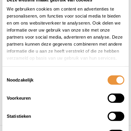
(1)
We gebruiken cookies om content en advertenties te
Opbergstandaard
personaliseren, om functies voor social media te bieden
voor 1 fiets
en om ons websiteverkeer te analyseren. Ook delen we
informatie over uw gebruik van onze site met onze
Niet op voorraad
partners voor social media, adverteren en analyse. Deze
partners kunnen deze gegevens combineren met andere
19,50
informatie die u aan ze heeft verstrekt of die ze hebben
verzameld op basis van uw gebruik van hun services.
Toestemmingsselectie
Noodzakelijk
1
Voorkeuren
Statistieken