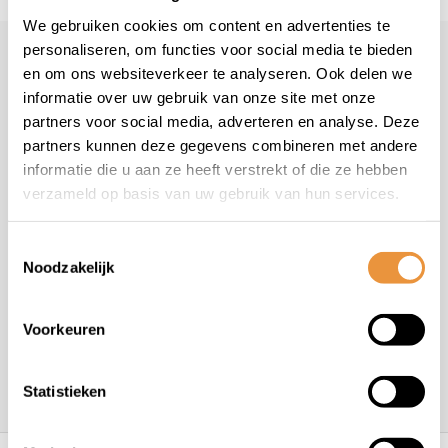
We gebruiken cookies om content en advertenties te
personaliseren, om functies voor social media te bieden
Klantenservice
en om ons websiteverkeer te analyseren. Ook delen we
informatie over uw gebruik van onze site met onze
Veelgestelde vragen
partners voor social media, adverteren en analyse. Deze
+31 78 780 2330
partners kunnen deze gegevens combineren met andere
info@artsloten.nl
informatie die u aan ze heeft verstrekt of die ze hebben
verzameld op basis van uw gebruik van hun services.
Toestemmingsselectie
Noodzakelijk
Handige pagina's
Voorkeuren
Informatie
Statistieken
Contactgegevens