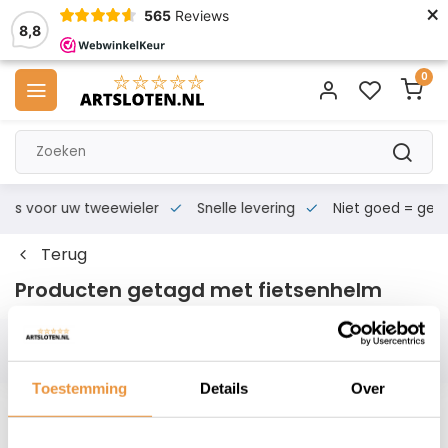
×
565
Reviews
8,8
0
s voor uw tweewieler
Snelle levering
Niet goed = geld te
Terug
Producten getagd met fietsenhelm
Filters
Toestemming
Details
Over