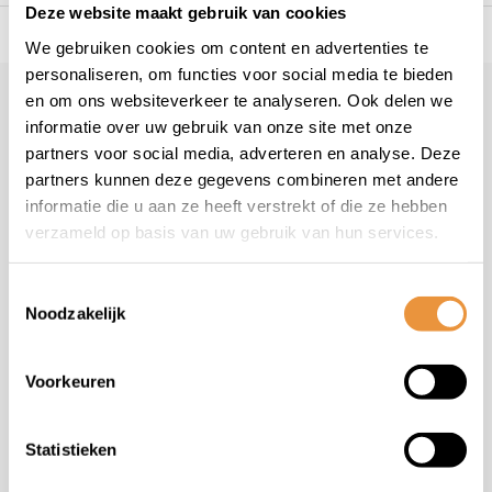
Deze website maakt gebruik van cookies
s voor uw tweewieler
Snelle levering
Niet goed = geld t
We gebruiken cookies om content en advertenties te
personaliseren, om functies voor social media te bieden
en om ons websiteverkeer te analyseren. Ook delen we
Klantenservice
informatie over uw gebruik van onze site met onze
Veelgestelde vragen
partners voor social media, adverteren en analyse. Deze
+31 78 780 2330
partners kunnen deze gegevens combineren met andere
informatie die u aan ze heeft verstrekt of die ze hebben
info@artsloten.nl
verzameld op basis van uw gebruik van hun services.
Toestemmingsselectie
Noodzakelijk
Handige pagina's
Voorkeuren
Informatie
Statistieken
Contactgegevens