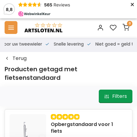
×
565
Reviews
8,8
0
s voor uw tweewieler
Snelle levering
Niet goed = geld te
Terug
Producten getagd met
fietsenstandaard
Filters
Opbergstandaard voor 1
fiets