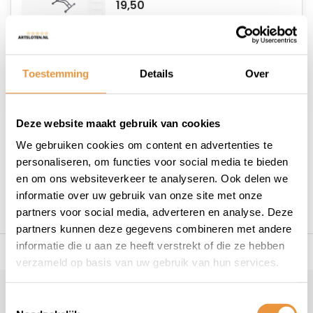
19,50
Niet op voorraad
Toestemming
Details
Over
Deze website maakt gebruik van cookies
We gebruiken cookies om content en advertenties te
1
personaliseren, om functies voor social media te bieden
en om ons websiteverkeer te analyseren. Ook delen we
informatie over uw gebruik van onze site met onze
partners voor social media, adverteren en analyse. Deze
partners kunnen deze gegevens combineren met andere
informatie die u aan ze heeft verstrekt of die ze hebben
s voor uw tweewieler
Snelle levering
Niet goed = geld t
verzameld op basis van uw gebruik van hun services.
Klantenservice
Toestemmingsselectie