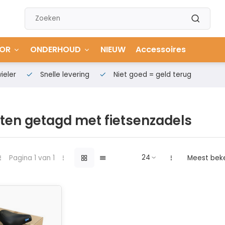
OR
ONDERHOUD
NIEUW
Accessoires
ieler
Snelle levering
Niet goed = geld terug
ten getagd met fietsenzadels
Pagina 1 van 1
Meest bek