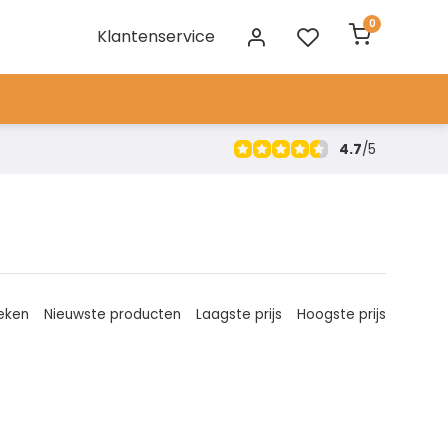
0
Klantenservice
4.7
/
5
eken
Nieuwste producten
Laagste prijs
Hoogste prijs