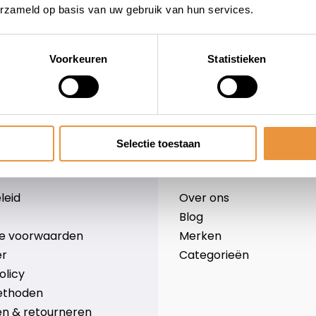
erzameld op basis van uw gebruik van hun services.
Voorkeuren
Statistieken
wieler
Snelle levering
Niet goed = geld terug
Selectie toestaan
Informatie
leid
Over ons
Blog
e voorwaarden
Merken
er
Categorieën
olicy
ethoden
n & retourneren