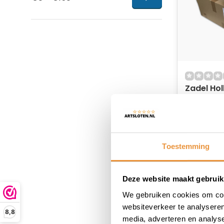
Zadel Hol
st. in we
Niet op
116,83
Toestemming
Deze website maakt gebruik
We gebruiken cookies om cont
websiteverkeer te analyseren
8,8
media, adverteren en analys