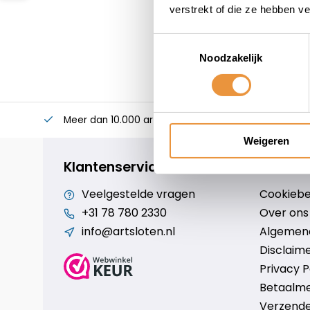
verstrekt of die ze hebben v
Toestemmingsselectie
Noodzakelijk
Meer dan 10.000 artikelen
Alles voor uw twee
Weigeren
Klantenservice
Veelgestelde vragen
Cookiebe
+31 78 780 2330
Over ons
info@artsloten.nl
Algemen
Disclaim
Privacy P
Betaalm
Verzende