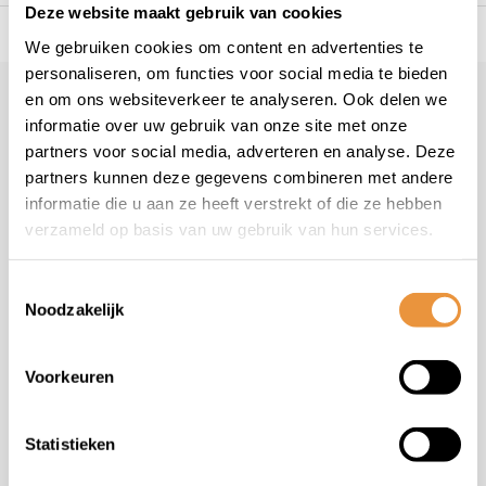
Deze website maakt gebruik van cookies
s voor uw tweewieler
Snelle levering
Niet goed = geld t
We gebruiken cookies om content en advertenties te
personaliseren, om functies voor social media te bieden
en om ons websiteverkeer te analyseren. Ook delen we
Klantenservice
geopend
informatie over uw gebruik van onze site met onze
Veelgestelde vragen
partners voor social media, adverteren en analyse. Deze
+31 78 780 2330
partners kunnen deze gegevens combineren met andere
informatie die u aan ze heeft verstrekt of die ze hebben
info@artsloten.nl
verzameld op basis van uw gebruik van hun services.
Toestemmingsselectie
Noodzakelijk
Handige pagina's
Voorkeuren
Informatie
Statistieken
Contactgegevens