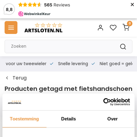
×
565
Reviews
8,8
0
s voor uw tweewieler
Snelle levering
Niet goed = geld te
Terug
Producten getagd met fietshandschoen
Filters
Toestemming
Details
Over