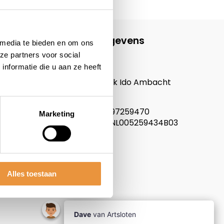
Contactgegevens
 media te bieden en om ons
ze partners voor social
ARTsloten.nl
nformatie die u aan ze heeft
Noordeinde 114
3341LW, Hendrik Ido Ambacht
Nederland
KVK nummer: 97259470
Marketing
Btw nummer: NL005259434B03
Alles toestaan