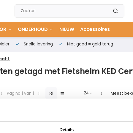
OR
ONDERHOUD
NIEUW
Accessoires
ieler
Snelle levering
Niet goed = geld terug
aat L
ten getagd met Fietshelm KED Cer
Pagina 1 van 1
Meest bek
Details