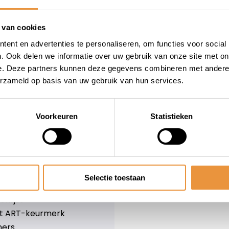
wieler
Snelle levering
Niet goed = geld terug
 van cookies
Informatie
ent en advertenties te personaliseren, om functies voor social
. Ook delen we informatie over uw gebruik van onze site met on
leid
Over ons
e. Deze partners kunnen deze gegevens combineren met andere i
Blog
erzameld op basis van uw gebruik van hun services.
e voorwaarden
Merken
er
Categorieën
olicy
Voorkeuren
Statistieken
ethoden
n & retourneren
Selectie toestaan
lijst
nlijst
et ART-keurmerk
ners