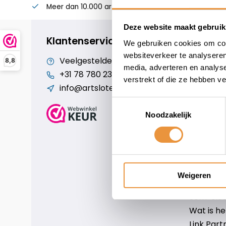
Meer dan 10.000 artikelen
Alles voor uw twee
Deze website maakt gebruik
Klantenservice
We gebruiken cookies om cont
websiteverkeer te analyseren
Veelgestelde vragen
Cookiebe
8,8
media, adverteren en analys
+31 78 780 2330
Over ons
verstrekt of die ze hebben v
info@artsloten.nl
Algemen
Disclaim
Toestemmingsselectie
Privacy P
Noodzakelijk
Betaalm
Verzende
Contact
Sitemap
Weigeren
Art-sloten
Scm-slote
Wat is h
Link Part