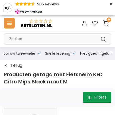
×
565
Reviews
8,8
0
s voor uw tweewieler
Snelle levering
Niet goed = geld te
Terug
Producten getagd met Fietshelm KED
Citro Mips Black maat M
Filters