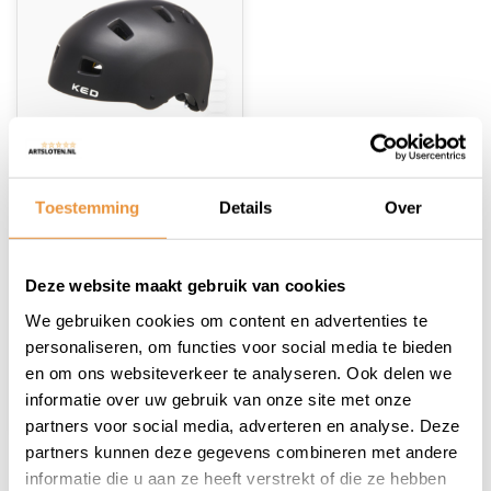
(0)
Fietshelm KED Citro
Toestemming
Details
Over
Mips Black maat M
Niet op voorraad
Deze website maakt gebruik van cookies
99,95
We gebruiken cookies om content en advertenties te
87,95
personaliseren, om functies voor social media te bieden
en om ons websiteverkeer te analyseren. Ook delen we
informatie over uw gebruik van onze site met onze
partners voor social media, adverteren en analyse. Deze
partners kunnen deze gegevens combineren met andere
informatie die u aan ze heeft verstrekt of die ze hebben