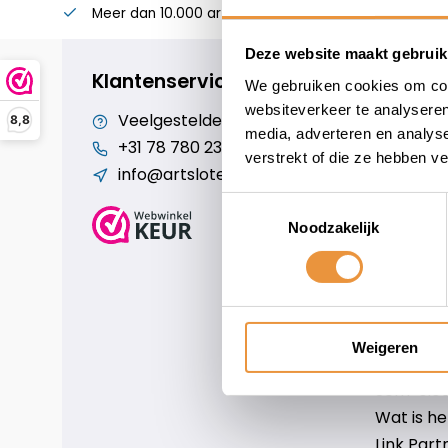
Meer dan 10.000 artikelen
Alles voor uw twee
Deze website maakt gebruik
Klantenservice
We gebruiken cookies om cont
websiteverkeer te analyseren
Veelgestelde vragen
Cookiebe
8,8
media, adverteren en analys
+31 78 780 2330
Over ons
verstrekt of die ze hebben v
info@artsloten.nl
Algemen
Disclaim
Toestemmingsselectie
Privacy P
Noodzakelijk
Betaalm
Verzende
Contact
Sitemap
Weigeren
Art-sloten
Scm-slote
Wat is h
Link Part