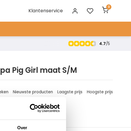
0
Klantenservice
4.7
/
5
a Pig Girl maat S/M
eken
Nieuwste producten
Laagste prijs
Hoogste prijs
Over