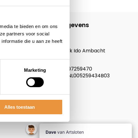
Contactgegevens
 media te bieden en om ons
ze partners voor social
ARTsloten.nl
nformatie die u aan ze heeft
Noordeinde 114
3341LW, Hendrik Ido Ambacht
Nederland
KVK nummer: 97259470
Marketing
Btw nummer: NL005259434B03
Alles toestaan