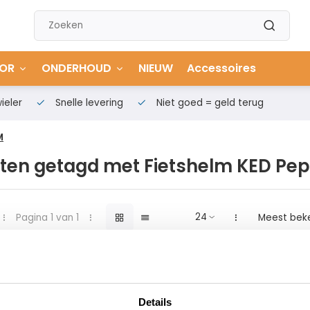
OR
ONDERHOUD
NIEUW
Accessoires
ieler
Snelle levering
Niet goed = geld terug
M
ten getagd met Fietshelm KED Pepp
Pagina 1 van 1
Meest bek
Details