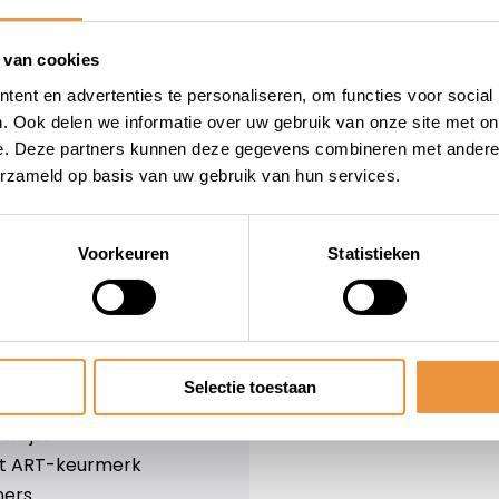
wieler
Snelle levering
Niet goed = geld terug
 van cookies
Informatie
ent en advertenties te personaliseren, om functies voor social
. Ook delen we informatie over uw gebruik van onze site met on
leid
Over ons
e. Deze partners kunnen deze gegevens combineren met andere i
Blog
erzameld op basis van uw gebruik van hun services.
e voorwaarden
Merken
er
Categorieën
olicy
Voorkeuren
Statistieken
ethoden
n & retourneren
Selectie toestaan
lijst
nlijst
et ART-keurmerk
ners