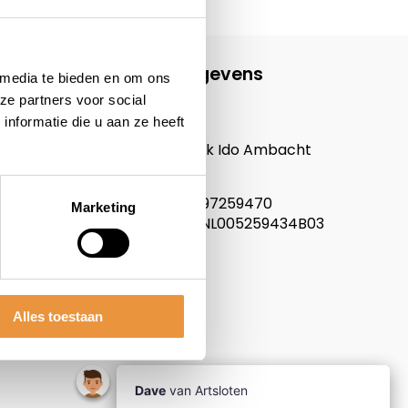
Contactgegevens
 media te bieden en om ons
ze partners voor social
ARTsloten.nl
nformatie die u aan ze heeft
Noordeinde 114
3341LW, Hendrik Ido Ambacht
Nederland
KVK nummer: 97259470
Marketing
Btw nummer: NL005259434B03
Alles toestaan