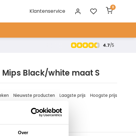
0
Klantenservice
4.7
/
5
 Mips Black/white maat S
eken
Nieuwste producten
Laagste prijs
Hoogste prijs
Over