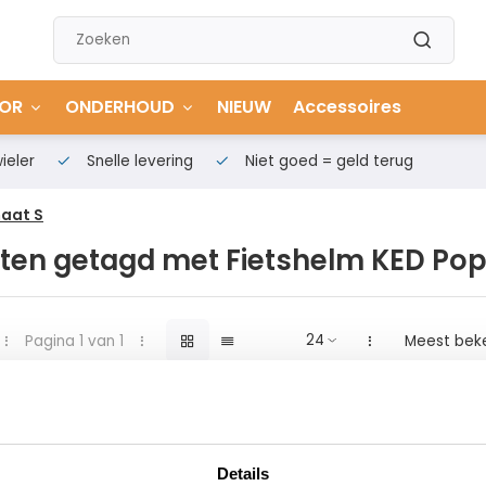
OR
ONDERHOUD
NIEUW
Accessoires
ieler
Snelle levering
Niet goed = geld terug
maat S
ten getagd met Fietshelm KED Pop
Pagina 1 van 1
Meest bek
Details