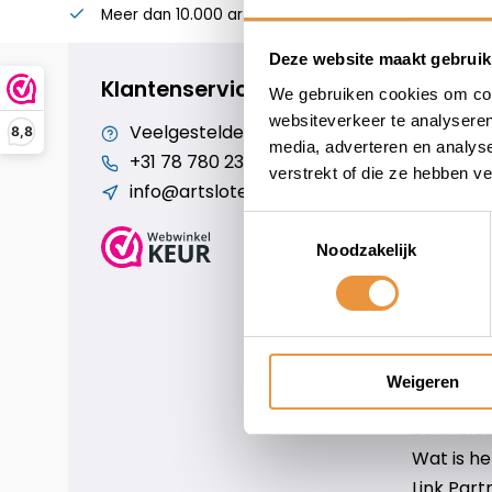
Meer dan 10.000 artikelen
Alles voor uw twee
Deze website maakt gebruik
Klantenservice
We gebruiken cookies om cont
websiteverkeer te analyseren
Veelgestelde vragen
Cookiebe
8,8
media, adverteren en analys
+31 78 780 2330
Over ons
verstrekt of die ze hebben v
info@artsloten.nl
Algemen
Disclaim
Toestemmingsselectie
Privacy P
Noodzakelijk
Betaalm
Verzende
Contact
Sitemap
Weigeren
Art-sloten
Scm-slote
Wat is h
Link Part