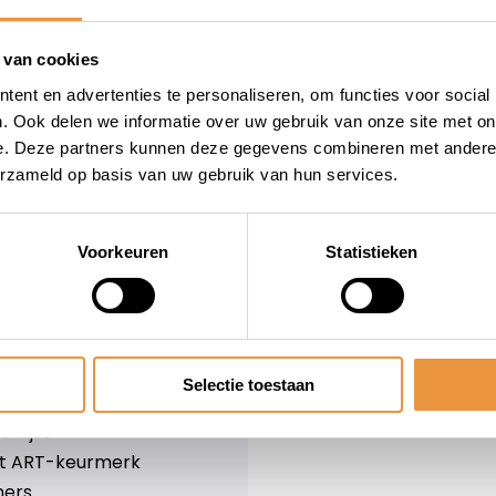
wieler
Snelle levering
Niet goed = geld terug
 van cookies
Informatie
ent en advertenties te personaliseren, om functies voor social
. Ook delen we informatie over uw gebruik van onze site met on
leid
Over ons
e. Deze partners kunnen deze gegevens combineren met andere i
Blog
erzameld op basis van uw gebruik van hun services.
e voorwaarden
Merken
er
Categorieën
olicy
Voorkeuren
Statistieken
ethoden
n & retourneren
Selectie toestaan
lijst
nlijst
et ART-keurmerk
ners