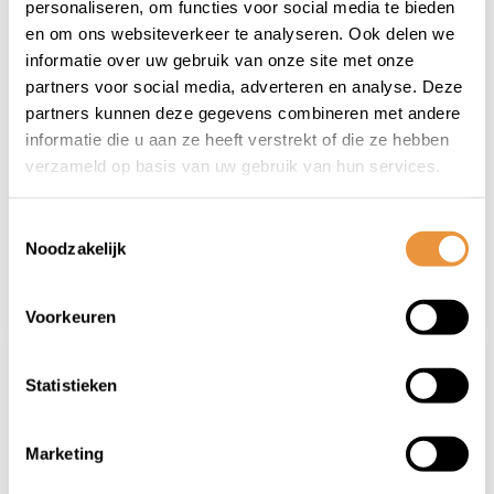
personaliseren, om functies voor social media te bieden
en om ons websiteverkeer te analyseren. Ook delen we
informatie over uw gebruik van onze site met onze
(0)
(0)
partners voor social media, adverteren en analyse. Deze
Fietshelm KED Pop
Fietshelm KED Pop
partners kunnen deze gegevens combineren met andere
Mips Iceblue white
Mips Lilac green
maat S
maat M
informatie die u aan ze heeft verstrekt of die ze hebben
Niet op voorraad
Niet op voorraad
verzameld op basis van uw gebruik van hun services.
74,95
74,95
Toestemmingsselectie
68,95
68,95
Noodzakelijk
Voorkeuren
Statistieken
Marketing