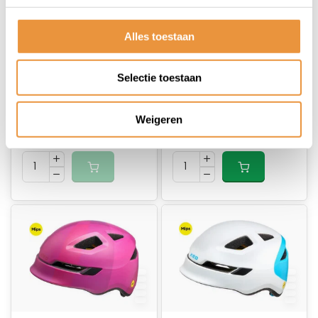
(0)
(0)
Alles toestaan
Fietshelm KED Pop
Fietshelm KED Pop
Mips Lilac green
Mips Pink maat M
maat S
Selectie toestaan
Niet op voorraad
Op voorraad
Weigeren
74,95
74,95
68,95
68,95