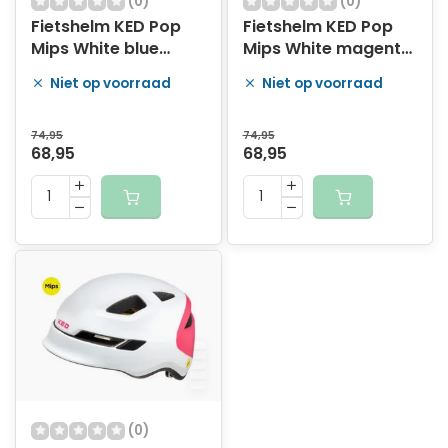
(0)
(0)
Fietshelm KED Pop
Fietshelm KED Pop
Mips White blue
Mips White magenta
maat S
maat M
Niet op voorraad
Niet op voorraad
74,95
74,95
68,95
68,95
(0)