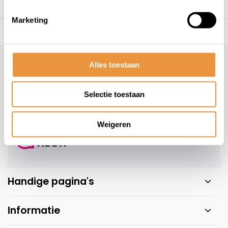
Marketing
s voor uw tweewieler
Snelle levering
Niet goed = geld t
Klantenservice
Alles toestaan
Veelgestelde vragen
Selectie toestaan
+31 78 780 2330
info@artsloten.nl
Weigeren
Handige pagina's
Informatie