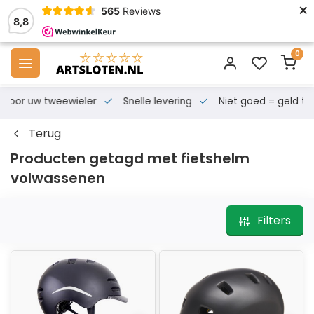
×
565
Reviews
8,8
0
s voor uw tweewieler
Snelle levering
Niet goed = geld te
Terug
Producten getagd met fietshelm
volwassenen
Filters