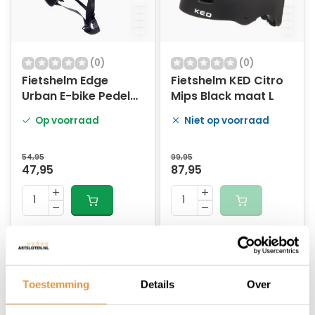
(0)
(0)
Fietshelm Edge
Fietshelm KED Citro
Urban E-bike Pedelec
Mips Black maat L
Zwart maat L
Op voorraad
Niet op voorraad
54,95
99,95
47,95
87,95
Toestemming
Details
Over