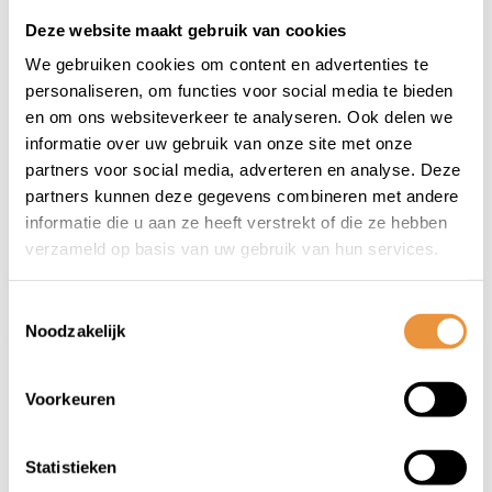
Deze website maakt gebruik van cookies
We gebruiken cookies om content en advertenties te
(0)
personaliseren, om functies voor social media te bieden
Fietshelm KED Citro
en om ons websiteverkeer te analyseren. Ook delen we
Mips Black maat M
informatie over uw gebruik van onze site met onze
Niet op voorraad
partners voor social media, adverteren en analyse. Deze
partners kunnen deze gegevens combineren met andere
informatie die u aan ze heeft verstrekt of die ze hebben
99,95
87,95
verzameld op basis van uw gebruik van hun services.
Toestemmingsselectie
Noodzakelijk
Voorkeuren
1
Statistieken