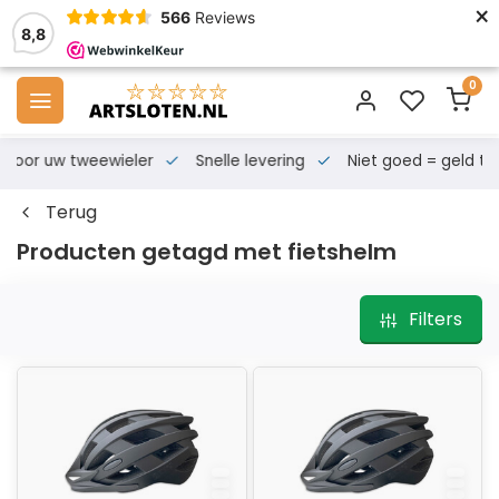
×
566
Reviews
8,8
0
s voor uw tweewieler
Snelle levering
Niet goed = geld te
Terug
Producten getagd met fietshelm
Filters