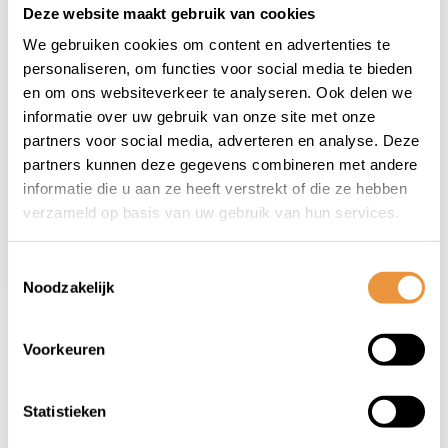
Deze website maakt gebruik van cookies
(0)
(0)
We gebruiken cookies om content en advertenties te
Fietshelm City Pro
Jethelm Urban 22 XL
personaliseren, om functies voor social media te bieden
maat L/XL
en om ons websiteverkeer te analyseren. Ook delen we
informatie over uw gebruik van onze site met onze
Op voorraad
Op voorraad
partners voor social media, adverteren en analyse. Deze
partners kunnen deze gegevens combineren met andere
49,95
54,95
informatie die u aan ze heeft verstrekt of die ze hebben
39,95
39,95
verzameld op basis van uw gebruik van hun services.
Toestemmingsselectie
Noodzakelijk
1
Voorkeuren
Statistieken