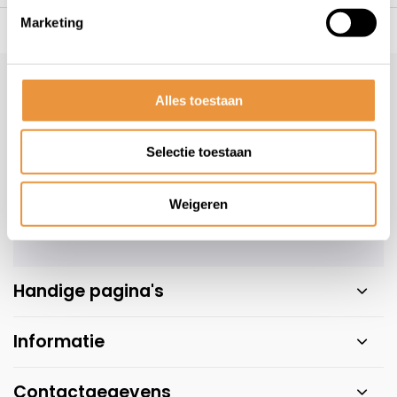
Marketing
s voor uw tweewieler
Snelle levering
Niet goed = geld t
Klantenservice
geopend
Alles toestaan
Veelgestelde vragen
+31 78 780 2330
Selectie toestaan
info@artsloten.nl
Weigeren
Handige pagina's
Informatie
Contactgegevens