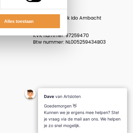
ARTsloten.nl
Noordeinde 114
3341LW, Hendrik Ido Ambacht
Alles toestaan
Nederland
KVK nummer: 97259470
Btw nummer: NL005259434B03