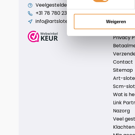
Veelgestelde vragen
Cookiebe
+31 78 780 2330
Over ons
info@artsloten.nl
Algemen
Weigeren
Disclaim
Privacy P
Betaalm
Verzende
Contact
Sitemap
Art-sloten
Scm-slote
Wat is h
Link Part
Nazorg
Veel ges
Klachten