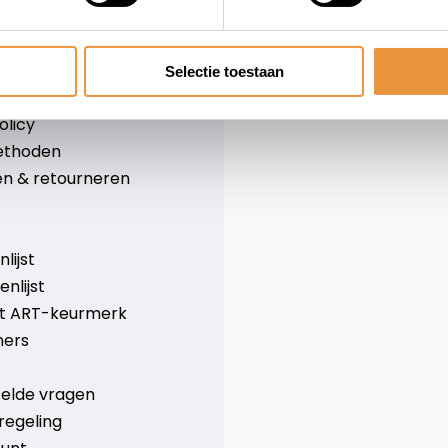
leid
Over ons
Blog
e voorwaarden
Merken
Selectie toestaan
er
Categorieën
olicy
ethoden
n & retourneren
lijst
nlijst
et ART-keurmerk
ners
telde vragen
regeling