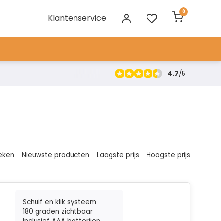
0
Klantenservice
4.7
/
5
eken
Nieuwste producten
Laagste prijs
Hoogste prijs
Schuif en klik systeem
180 graden zichtbaar
Inclusief AAA batterijen...