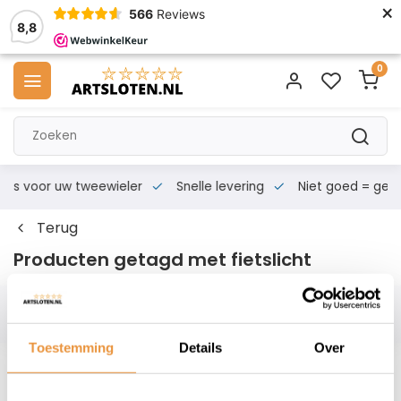
×
566
Reviews
8,8
0
s voor uw tweewieler
Snelle levering
Niet goed = geld te
Terug
Producten getagd met fietslicht
Filters
Toestemming
Details
Over