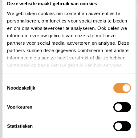
Deze website maakt gebruik van cookies
s voor uw tweewieler
Snelle levering
Niet goed = geld t
We gebruiken cookies om content en advertenties te
personaliseren, om functies voor social media te bieden
en om ons websiteverkeer te analyseren. Ook delen we
Klantenservice
geopend
informatie over uw gebruik van onze site met onze
Veelgestelde vragen
partners voor social media, adverteren en analyse. Deze
+31 78 780 2330
partners kunnen deze gegevens combineren met andere
informatie die u aan ze heeft verstrekt of die ze hebben
info@artsloten.nl
verzameld op basis van uw gebruik van hun services.
Toestemmingsselectie
Noodzakelijk
Handige pagina's
Voorkeuren
Informatie
Statistieken
Contactgegevens