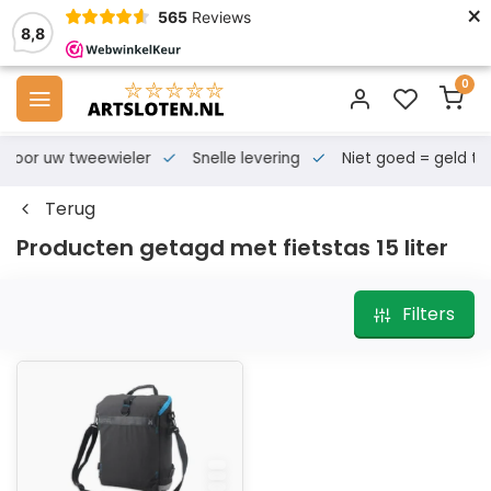
×
565
Reviews
8,8
0
s voor uw tweewieler
Snelle levering
Niet goed = geld te
Terug
Producten getagd met fietstas 15 liter
Filters