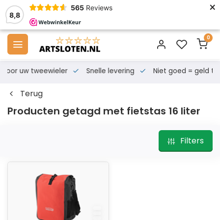
×
565
Reviews
8,8
0
s voor uw tweewieler
Snelle levering
Niet goed = geld te
Terug
Producten getagd met fietstas 16 liter
Filters