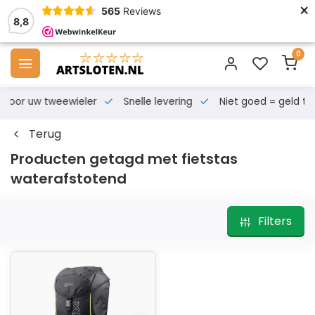
×
565
Reviews
8,8
0
s voor uw tweewieler
Snelle levering
Niet goed = geld te
Terug
Producten getagd met fietstas
waterafstotend
Filters