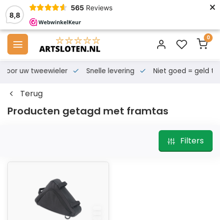
×
565
Reviews
8,8
0
s voor uw tweewieler
Snelle levering
Niet goed = geld te
Terug
Producten getagd met framtas
Filters