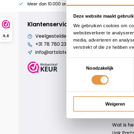
Meer dan 10.000 artikelen
Alles voor uw twee
Deze website maakt gebruik
Klantenservice
We gebruiken cookies om cont
websiteverkeer te analyseren
Veelgestelde vragen
Cookiebe
8,8
media, adverteren en analys
+31 78 780 2330
Over ons
verstrekt of die ze hebben v
info@artsloten.nl
Algemen
Disclaim
Toestemmingsselectie
Privacy P
Noodzakelijk
Betaalm
Verzende
Contact
Sitemap
Weigeren
Art-sloten
Scm-slote
Wat is h
Link Part