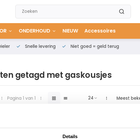
OR
ONDERHOUD
NIEUW
Accessoires
ieler
Snelle levering
Niet goed = geld terug
ten getagd met gaskousjes
Pagina 1 van 1
Meest bek
Details