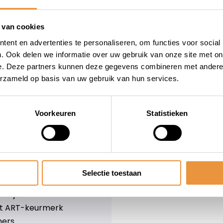
wieler
Snelle levering
Niet goed = geld terug
 van cookies
Informatie
ent en advertenties te personaliseren, om functies voor social
. Ook delen we informatie over uw gebruik van onze site met on
leid
Over ons
e. Deze partners kunnen deze gegevens combineren met andere i
Blog
erzameld op basis van uw gebruik van hun services.
e voorwaarden
Merken
er
Categorieën
olicy
Voorkeuren
Statistieken
ethoden
n & retourneren
Selectie toestaan
lijst
nlijst
et ART-keurmerk
ners