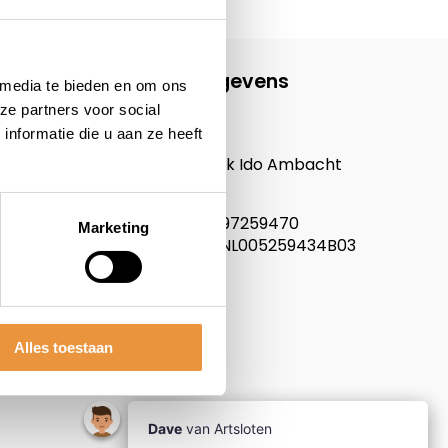
Contactgegevens
 media te bieden en om ons
ze partners voor social
ARTsloten.nl
nformatie die u aan ze heeft
Noordeinde 114
3341LW, Hendrik Ido Ambacht
Nederland
KVK nummer: 97259470
Marketing
Btw nummer: NL005259434B03
Alles toestaan