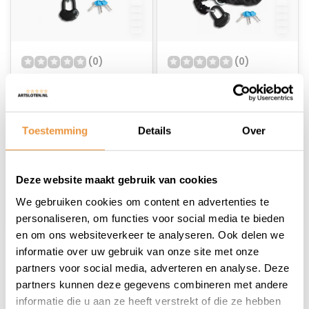
(0)
(0)
Kettingslot ART4
Kettingslot ART4
120cm Loopoog
300cm Loopoog
MBT4109
MBT4109
Op voorraad
Op voorraad
Toestemming
Details
Over
68,95
114,95
59,95
Deze website maakt gebruik van cookies
We gebruiken cookies om content en advertenties te
personaliseren, om functies voor social media te bieden
en om ons websiteverkeer te analyseren. Ook delen we
informatie over uw gebruik van onze site met onze
1
partners voor social media, adverteren en analyse. Deze
partners kunnen deze gegevens combineren met andere
informatie die u aan ze heeft verstrekt of die ze hebben