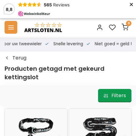
×
565
Reviews
8,8
0
s voor uw tweewieler
Snelle levering
Niet goed = geld te
Terug
Producten getagd met gekeurd
kettingslot
Filters